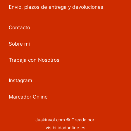
página
Envío, plazos de entrega y devoluciones
de
producto
Contacto
Sobre mi
Trabaja con Nosotros
Instagram
Marcador Online
Juakinvol.com © Creada por:
21,00
€
visibilidadonline.es