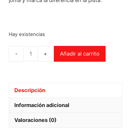
joma y marca la diferencia en la pista.
Hay existencias
Añadir al carrito
Calcetín
alto
Joma
39-
Descripción
42
cantidad
Información adicional
Valoraciones (0)