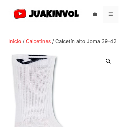
Saltar
al
Menú
contenido
Inicio
/
Calcetines
/ Calcetín alto Joma 39-42