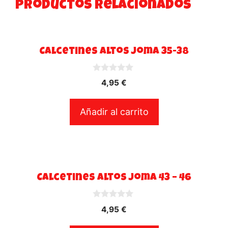
Productos relacionados
Calcetines altos Joma 35-38
0
4,95
€
d
e
5
Añadir al carrito
Calcetines altos Joma 43 – 46
0
4,95
€
d
e
5